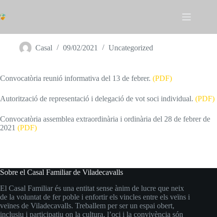
Omet
al
contingut
DOCUMENTS ASSEMBLEES
Casal
09/02/2021
Uncategorized
Convocatòria reunió informativa del 13 de febrer.
(PDF)
Autorització de representació i delegació de vot soci individual.
(PDF)
Convocatòria assemblea extraordinària i ordinària del 28 de febrer de
2021
(PDF)
Sobre el Casal Familiar de Viladecavalls
El Casal Familiar és una entitat sense ànim de lucre que neix
de la voluntat de fer poble i enfortir els vincles entre els veïns i
veïnes de Viladecavalls. Treballem per ser un espai obert,
inclusiu i participatiu on la cultura, l’oci i la convivència són