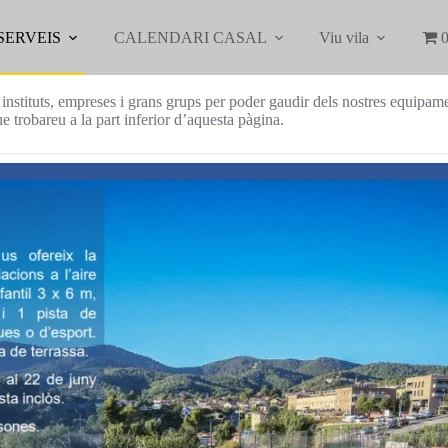
SERVEIS
CALENDARI CASAL
Viu vila
0
nstituts, empreses i grans grups per poder gaudir dels nostres equipamen
ue trobareu a la part inferior d’aquesta pàgina.