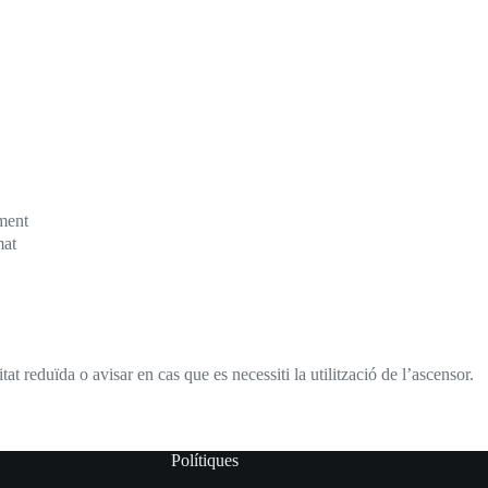
ment
mat
 reduïda o avisar en cas que es necessiti la utilització de l’ascensor.
Polítiques