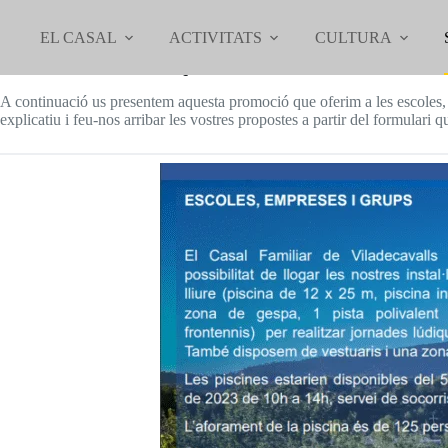
Omet
al
EL CASAL
ACTIVITATS
CULTURA
contingut
LLOGUER PISCINA I EQUIPAMENTS CASAL FAMILIAR
A continuació us presentem aquesta promoció que oferim a les escoles, i
explicatiu i feu-nos arribar les vostres propostes a partir del formulari q