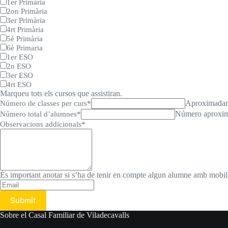
1er Primària
2on Primària
3er Primària
4rt Primària
5è Primària
6è Primaria
1er ESO
2n ESO
3er ESO
4rt ESO
Marqueu tots els cursos que assistiran.
Aproximada
Número de classes per curs
*
Número aproxi
Número total d’alumnes
*
Observacions addicionals
*
És important anotar si s’ha de tenir en compte algun alumne amb mobilitat
Submit
Sobre el Casal Familiar de Viladecavalls