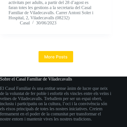
activitats per adults, a partir del 28 d’agost es
faran totes les gestions a la secretaria del Casal
Familiar de Viladecavalls. Carrer Antoni Soler i
Hospital, 2, Viladecavalls (08232)
Casal
30/06/2023
More Posts
Sobre el Casal Familiar de Viladecavalls
El Casal Familiar és una entitat sense ànim de lucre que neix
de la voluntat de fer poble i enfortir els vincles entre els veïns i
veïnes de Viladecavalls. Treballem per ser un espai obert,
inclusiu i participatiu on la cultura, l’oci i la convivència són
els eixos principals de totes les nostres iniciatives. Creiem
fermament en el poder de la comunitat per transformar el
nostre entorn i mantenir vives les nostres tradicions.