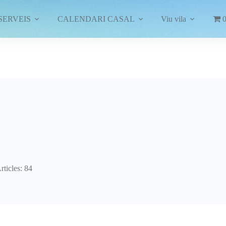
SERVEIS
CALENDARI CASAL
Viu vila
0
rticles: 84