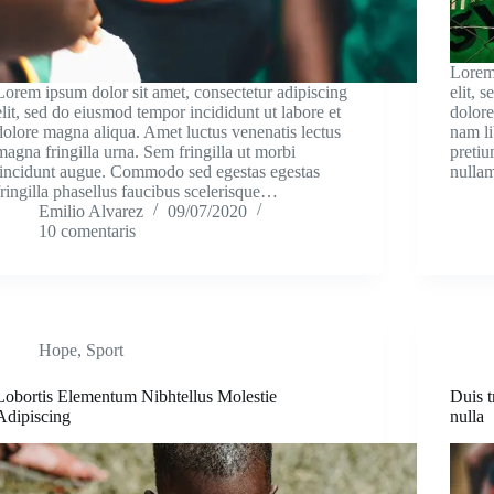
Lorem 
Lorem ipsum dolor sit amet, consectetur adipiscing
elit, 
elit, sed do eiusmod tempor incididunt ut labore et
dolore
dolore magna aliqua. Amet luctus venenatis lectus
nam li
magna fringilla urna. Sem fringilla ut morbi
pretiu
tincidunt augue. Commodo sed egestas egestas
null
fringilla phasellus faucibus scelerisque…
Emilio Alvarez
09/07/2020
10 comentaris
Hope
,
Sport
Lobortis Elementum Nibhtellus Molestie
Duis t
Adipiscing
nulla