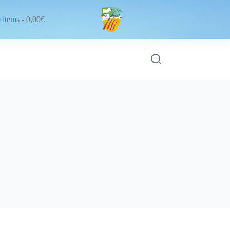
 items
0,00€