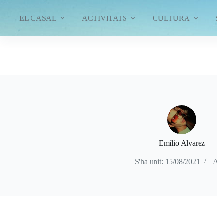
Omet
al
EL CASAL
ACTIVITATS
CULTURA
contingut
Emilio Alvarez
S'ha unit: 15/08/2021
A