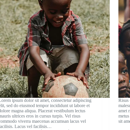
Lorem ipsum dolor sit amet, consectetur adipiscing
Risus 
elit, sed do eiusmod tempor incididunt ut labore et
malesu
dolore magna aliqua. Placerat vestibulum lectus
amet r
mauris ultrices eros in cursus turpis. Vel risus
metus 
commodo viverra maecenas accumsan lacus vel
sit am
facilisis. Lacus vel facilisis…