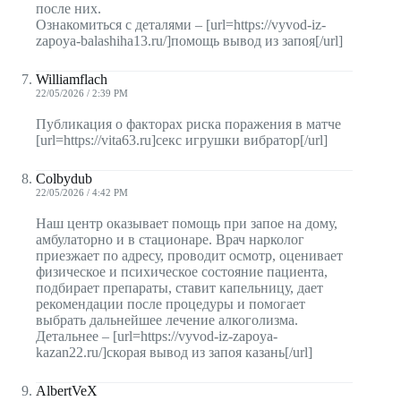
после них.
Ознакомиться с деталями – [url=https://vyvod-iz-
zapoya-balashiha13.ru/]помощь вывод из запоя[/url]
Williamflach
22/05/2026 / 2:39 PM
Публикация о факторах риска поражения в матче
[url=https://vita63.ru]секс игрушки вибратор[/url]
Colbydub
22/05/2026 / 4:42 PM
Наш центр оказывает помощь при запое на дому,
амбулаторно и в стационаре. Врач нарколог
приезжает по адресу, проводит осмотр, оценивает
физическое и психическое состояние пациента,
подбирает препараты, ставит капельницу, дает
рекомендации после процедуры и помогает
выбрать дальнейшее лечение алкоголизма.
Детальнее – [url=https://vyvod-iz-zapoya-
kazan22.ru/]скорая вывод из запоя казань[/url]
AlbertVeX