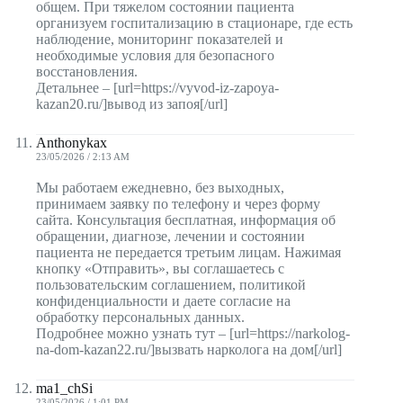
общем. При тяжелом состоянии пациента
организуем госпитализацию в стационаре, где есть
наблюдение, мониторинг показателей и
необходимые условия для безопасного
восстановления.
Детальнее – [url=https://vyvod-iz-zapoya-
kazan20.ru/]вывод из запоя[/url]
Anthonykax
23/05/2026 / 2:13 AM
Мы работаем ежедневно, без выходных,
принимаем заявку по телефону и через форму
сайта. Консультация бесплатная, информация об
обращении, диагнозе, лечении и состоянии
пациента не передается третьим лицам. Нажимая
кнопку «Отправить», вы соглашаетесь с
пользовательским соглашением, политикой
конфиденциальности и даете согласие на
обработку персональных данных.
Подробнее можно узнать тут – [url=https://narkolog-
na-dom-kazan22.ru/]вызвать нарколога на дом[/url]
ma1_chSi
23/05/2026 / 1:01 PM