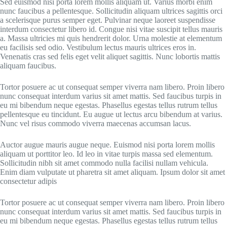
Sed euismod nisi porta lorem mollis aliquam ut. Varius morbi enim
nunc faucibus a pellentesque. Sollicitudin aliquam ultrices sagittis orci
a scelerisque purus semper eget. Pulvinar neque laoreet suspendisse
interdum consectetur libero id. Congue nisi vitae suscipit tellus mauris
a. Massa ultricies mi quis hendrerit dolor. Urna molestie at elementum
eu facilisis sed odio. Vestibulum lectus mauris ultrices eros in.
Venenatis cras sed felis eget velit aliquet sagittis. Nunc lobortis mattis
aliquam faucibus.
Tortor posuere ac ut consequat semper viverra nam libero. Proin libero
nunc consequat interdum varius sit amet mattis. Sed faucibus turpis in
eu mi bibendum neque egestas. Phasellus egestas tellus rutrum tellus
pellentesque eu tincidunt. Eu augue ut lectus arcu bibendum at varius.
Nunc vel risus commodo viverra maecenas accumsan lacus.
Auctor augue mauris augue neque. Euismod nisi porta lorem mollis
aliquam ut porttitor leo. Id leo in vitae turpis massa sed elementum.
Sollicitudin nibh sit amet commodo nulla facilisi nullam vehicula.
Enim diam vulputate ut pharetra sit amet aliquam. Ipsum dolor sit amet
consectetur adipis
Tortor posuere ac ut consequat semper viverra nam libero. Proin libero
nunc consequat interdum varius sit amet mattis. Sed faucibus turpis in
eu mi bibendum neque egestas. Phasellus egestas tellus rutrum tellus