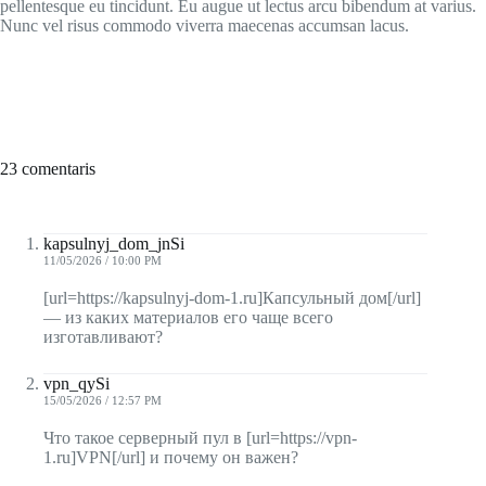
pellentesque eu tincidunt. Eu augue ut lectus arcu bibendum at varius.
Nunc vel risus commodo viverra maecenas accumsan lacus.
23 comentaris
kapsulnyj_dom_jnSi
11/05/2026 / 10:00 PM
[url=https://kapsulnyj-dom-1.ru]Капсульный дом[/url]
— из каких материалов его чаще всего
изготавливают?
vpn_qySi
15/05/2026 / 12:57 PM
Что такое серверный пул в [url=https://vpn-
1.ru]VPN[/url] и почему он важен?