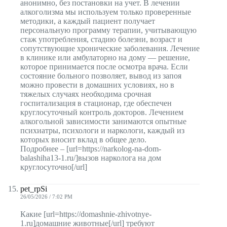
анонимно, без постановки на учет. В лечении
алкоголизма мы используем только проверенные
методики, а каждый пациент получает
персональную программу терапии, учитывающую
стаж употребления, стадию болезни, возраст и
сопутствующие хронические заболевания. Лечение
в клинике или амбулаторно на дому — решение,
которое принимается после осмотра врача. Если
состояние больного позволяет, вывод из запоя
можно провести в домашних условиях, но в
тяжелых случаях необходима срочная
госпитализация в стационар, где обеспечен
круглосуточный контроль докторов. Лечением
алкогольной зависимости занимаются опытные
психиатры, психологи и наркологи, каждый из
которых вносит вклад в общее дело.
Подробнее – [url=https://narkolog-na-dom-
balashiha13-1.ru/]вызов нарколога на дом
круглосуточно[/url]
pet_rpSi
26/05/2026 / 7:02 PM
Какие [url=https://domashnie-zhivotnye-
1.ru]домашние животные[/url] требуют