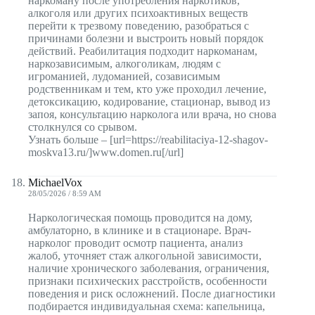
наркоману после употребления наркотиков,
алкоголя или других психоактивных веществ
перейти к трезвому поведению, разобраться с
причинами болезни и выстроить новый порядок
действий. Реабилитация подходит наркоманам,
наркозависимым, алкоголикам, людям с
игроманией, лудоманией, созависимым
родственникам и тем, кто уже проходил лечение,
детоксикацию, кодирование, стационар, вывод из
запоя, консультацию нарколога или врача, но снова
столкнулся со срывом.
Узнать больше – [url=https://reabilitaciya-12-shagov-
moskva13.ru/]www.domen.ru[/url]
MichaelVox
28/05/2026 / 8:59 AM
Наркологическая помощь проводится на дому,
амбулаторно, в клинике и в стационаре. Врач-
нарколог проводит осмотр пациента, анализ
жалоб, уточняет стаж алкогольной зависимости,
наличие хронического заболевания, ограничения,
признаки психических расстройств, особенности
поведения и риск осложнений. После диагностики
подбирается индивидуальная схема: капельница,