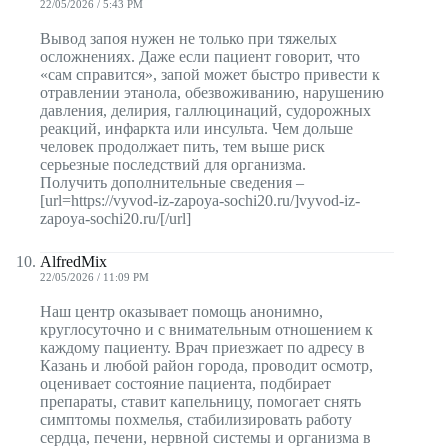
22/05/2026 / 5:43 PM
Вывод запоя нужен не только при тяжелых
осложнениях. Даже если пациент говорит, что
«сам справится», запой может быстро привести к
отравлении этанола, обезвоживанию, нарушению
давления, делирия, галлюцинаций, судорожных
реакций, инфаркта или инсульта. Чем дольше
человек продолжает пить, тем выше риск
серьезные последствий для организма.
Получить дополнительные сведения –
[url=https://vyvod-iz-zapoya-sochi20.ru/]vyvod-iz-
zapoya-sochi20.ru/[/url]
AlfredMix
22/05/2026 / 11:09 PM
Наш центр оказывает помощь анонимно,
круглосуточно и с внимательным отношением к
каждому пациенту. Врач приезжает по адресу в
Казань и любой район города, проводит осмотр,
оценивает состояние пациента, подбирает
препараты, ставит капельницу, помогает снять
симптомы похмелья, стабилизировать работу
сердца, печени, нервной системы и организма в