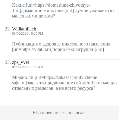
Какие [url=https://domashnie-zhivotnye-
1.ru]домашние животные[/url] лучше уживаются с
маленькими детьми?
Williamflach
06/06/2026 / 6:20 PM
Публикация о здоровье пиксельного населения
[url=https://vita63.ru]порно секс игрушки[/url]
zps_vvet
08/06/2026 / 7:59 AM
Можно ли [url=https://zakazat-prodvizhenie-
sajta.ru]заказать продвижение сайта[/url] только для
отдельных разделов, а не всего ресурса?
Els comentaris estan tancats.