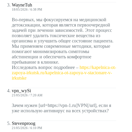
WayneTuh
18/05/2026 / 6:38 PM
Во-первых, мы фокусируемся на медицинской
детоксикации, которая является первоочередной
задачей при лечении зависимостей. Этот процесс
позволяет удалить токсические вещества из
организма и улучшить общее состояние пациента.
Мы применяем современные методики, которые
помогают минимизировать симптомы
абстиненции и обеспечить комфортное
пребывание в клинике.
Исследовать вопрос подробнее –
https://kapelnica-ot-
zapoya-irkutsk.ru/kapelnica-ot-zapoya-v-stacionare-v-
irkutske
vpn_wySi
21/05/2026 / 7:20 AM
Зачем нужен [url=https://vpn-1.ru]VPN[/url], если я
уже использую антивирус на всех устройствах?
Stevenproog
21/05/2026 / 6:10 PM