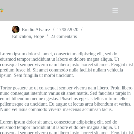
Omet
al
contingut
Aenean Tortor Atisus Viverra Adipiscing
Emilio Alvarez
17/06/2020
Education
,
Hope
23 comentaris
Lorem ipsum dolor sit amet, consectetur adipiscing elit, sed do
eiusmod tempor incididunt ut labore et dolore magna aliqua. Ut
consequat semper viverra nam libero justo laoreet sit amet. Feugiat nisl
pretium fusce id. Sit amet commodo nulla facilisi nullam vehicula
ipsum. Sem fringilla ut morbi tincidunt.
Tortor posuere ac ut consequat semper viverra nam libero. Proin libero
nunc consequat interdum varius sit amet mattis. Sed faucibus turpis in
eu mi bibendum neque egestas. Phasellus egestas tellus rutrum tellus
pellentesque eu tincidunt. Eu augue ut lectus arcu bibendum at varius.
Nunc vel risus commodo viverra maecenas accumsan lacus.
Lorem ipsum dolor sit amet, consectetur adipiscing elit, sed do
eiusmod tempor incididunt ut labore et dolore magna aliqua. Ut
consequat semper viverra nam libero justo laoreet sit amet. Feugiat nisl