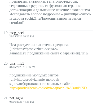
препараты, витамины, гепатопротекторы,
седативные средства, инфузионная терапия,
детоксикация и дальнейшее лечение алкоголизма.
Исследовать вопрос подробнее – [url=https://vivod-
iz-zapoya-sochi21.ru/]помощь вывод из запоя
сочи[/url]
pssg_scel
29/05/2026 / 8:26 PM
Чем рискует исполнитель, предлагая
[url=https://prodvizhenie-sajta-s-
garantiej.ru]продвижение сайта с гарантией[/url]?
pms_igEt
31/05/2026 / 10:36 PM
продвижение молодых сайтов
[url=http://prodvizhenie-molodyh-
sajtov.ru/]продвижение молодых сайтов
http://prodvizhenie-molodyh-sajtov.ru/%5B/url%5D
.
pet_ngSi
03/06/2026 / 4:35 PM