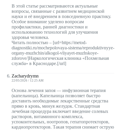
В этой статье рассматриваются актуальные
вопросы, связанные с развитием медицинской
науки и её внедрением в повседневную практику.
Особое внимание уделено вопросам
профилактики, ранней диагностики и
использованию технологий для улучшения
здоровья человека.
Читать полностью – [url=https://metod-
diagnostiki.ru/mochepolovaya-sistema/reproduktivnyye-
organy-muzhchin/alkogol-vliyayet-muzhskoye-
zdorove/]Наркологическая клиника «Похмельная
служба» в Краснодаре.[/url]
Zacharydrymn
22/05/2026 / 12:25 AM
Основа лечения запоя — инфузионная терапия
(капельница). Капельница позволяет быстро
доставить необходимые лекарственные средства
прямо в кровь, минуя желудок. Стандартная
лечебная процедура включает введение солевых
растворов, витаминного комплекса,
успокоительных, ноотропов, гепатопротекторов,
кардиопротекторов. Такая терапия снимает острую