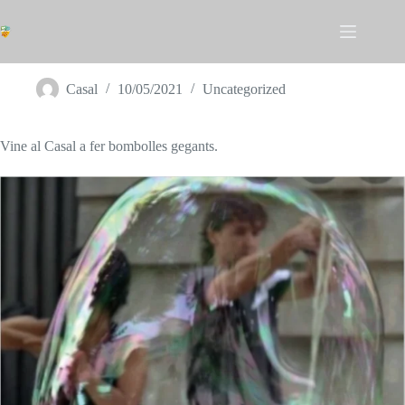
Omet
al
contingut
TALLER DE BOMBOLLES
Casal
10/05/2021
Uncategorized
Vine al Casal a fer bombolles gegants.