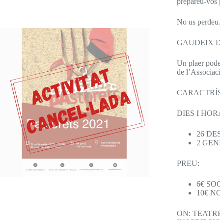
prepareu-vos p
No us perd
GAUDEIX D
Un plaer pode
de l’Associac
CARACTRÍS
DIES I HOR
26 DE
2 GENE
PREU:
6€ SO
10€ N
ON: TEATR