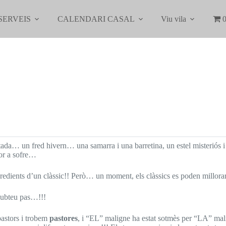
SERVEIS
CALENDARI CASAL
Viu vila
0
tada… un fred hivern… una samarra i una barretina, un estel misteriós i
dor a sofre…
gredients d’un clàssic!! Però… un moment, els clàssics es poden millora
 dubteu pas…!!!
pastors i trobem
pastores
, i “EL” maligne ha estat sotmès per “LA” m