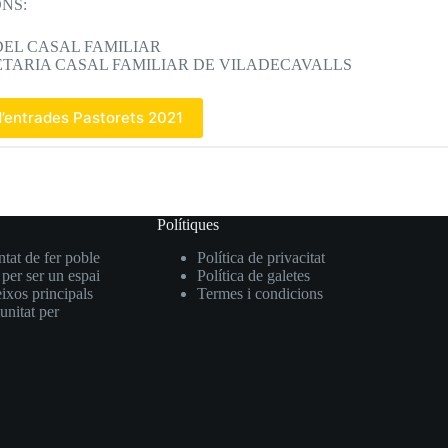
ONS:
EL CASAL FAMILIAR
TARIA CASAL FAMILIAR DE VILADECAVALLS
’entrades Pastorets 2021
Polítiques
ntat de fer poble
Política de privacitat
 per ser un espai
Política de galetes
eixos principals
Termes i condicions
unitat per