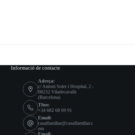
Informació de contacte
Adreça:
c/ Antoni Soler i Hospital, 2 -
08232 Viladecavalls
(Barcelona)
Tfno:
+34 682 68 69 91
Email:
casalfamiliar@casalfamiliar.c
om
Email: