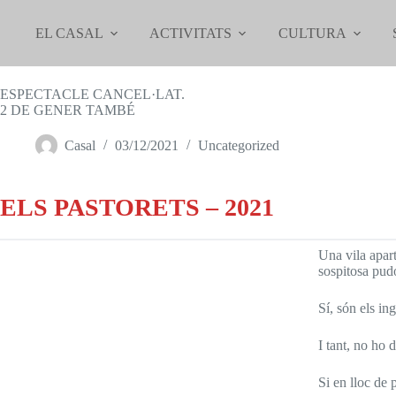
Omet
al
EL CASAL
ACTIVITATS
CULTURA
contingut
PASTORETS 2021
ESPECTACLE CANCEL·LAT.
2 DE GENER TAMBÉ
Casal
03/12/2021
Uncategorized
ELS PASTORETS – 2021
Una vila apar
sospitosa pu
Sí, són els in
I tant, no ho
Si en lloc de 