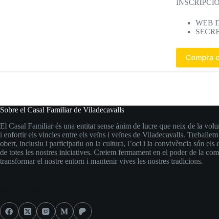
INSCRIPCI
WEB D
SECRE
Compra d
Sobre el Casal Familiar de Viladecavalls
El Casal Familiar és una entitat sense ànim de lucre que neix de la volu
i enfortir els vincles entre els veïns i veïnes de Viladecavalls. Treballem
obert, inclusiu i participatiu on la cultura, l’oci i la convivència són els 
de totes les nostres iniciatives. Creiem fermament en el poder de la com
transformar el nostre entorn i mantenir vives les nostres tradicions.
Social Icons