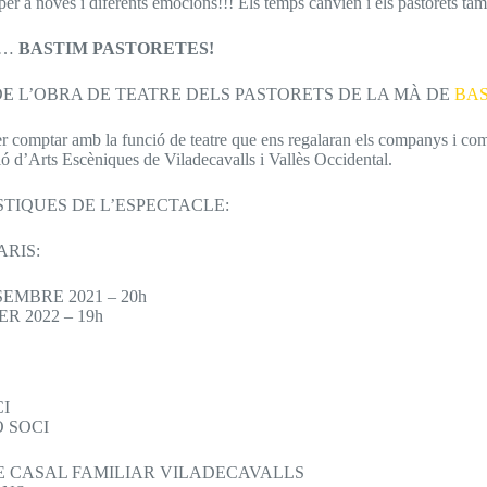
er a noves i diferents emocions!!! Els temps canvien i els pastorets tam
eu…
BASTIM PASTORETES!
E L’OBRA DE TEATRE DELS PASTORETS DE LA MÀ DE
BA
r comptar amb la funció de teatre que ens regalaran els companys i c
ió d’Arts Escèniques de Viladecavalls i Vallès Occidental.
TIQUES DE L’ESPECTACLE:
ARIS:
SEMBRE 2021 – 20h
R 2022 – 19h
CI
O SOCI
E CASAL FAMILIAR VILADECAVALLS