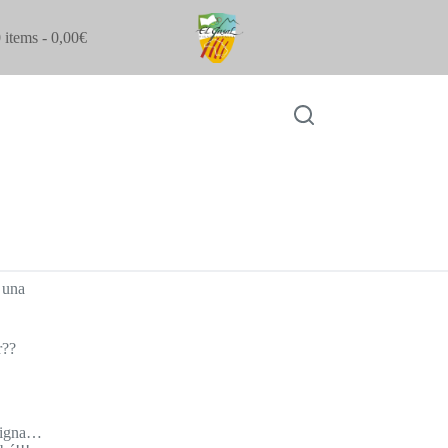
 items
0,00€
 una
r??
aligna…