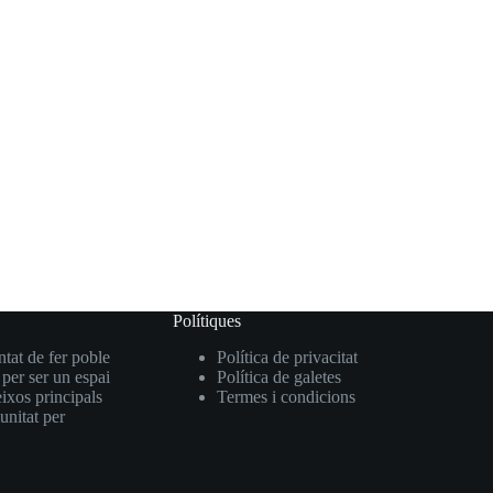
Polítiques
ntat de fer poble
Política de privacitat
 per ser un espai
Política de galetes
eixos principals
Termes i condicions
unitat per