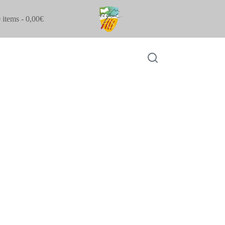
 items
0,00€