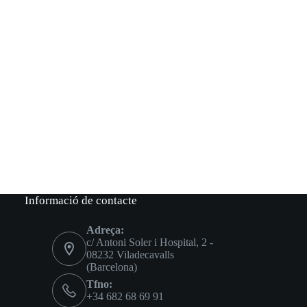
Informació de contacte
Adreça:
c/ Antoni Soler i Hospital, 2 -
08232 Viladecavalls
(Barcelona)
Tfno:
+34 682 68 69 91