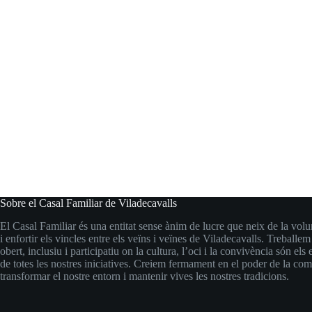
Sobre el Casal Familiar de Viladecavalls
El Casal Familiar és una entitat sense ànim de lucre que neix de la volu
i enfortir els vincles entre els veïns i veïnes de Viladecavalls. Treballem
obert, inclusiu i participatiu on la cultura, l’oci i la convivència són els 
de totes les nostres iniciatives. Creiem fermament en el poder de la com
transformar el nostre entorn i mantenir vives les nostres tradicions.