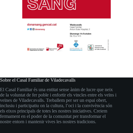
Sobre el Casal Familiar de Viladecavalls
El Casal Familiar és una entitat sense ànim de lucre que neix
de la voluntat de fer poble i enfortir els vincles entre els veïns i
veïnes de Viladecavalls. Treballem per ser un espai obert,
inclusiu i participatiu on la cultura, l’oci i la convivència són
els eixos principals de totes les nostres iniciatives. Creiem
fermament en el poder de la comunitat per transformar el
nostre entorn i mantenir vives les nostres tradicions.