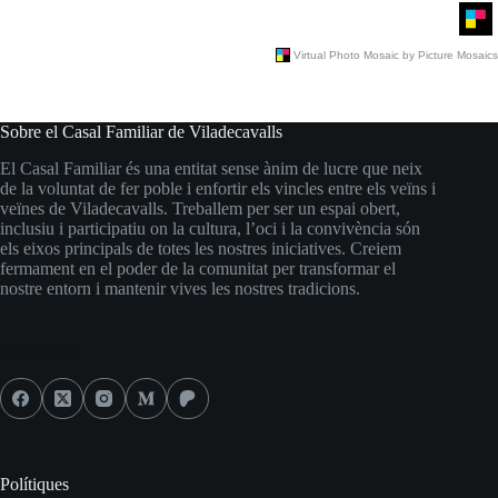
Sobre el Casal Familiar de Viladecavalls
El Casal Familiar és una entitat sense ànim de lucre que neix
de la voluntat de fer poble i enfortir els vincles entre els veïns i
veïnes de Viladecavalls. Treballem per ser un espai obert,
inclusiu i participatiu on la cultura, l’oci i la convivència són
els eixos principals de totes les nostres iniciatives. Creiem
fermament en el poder de la comunitat per transformar el
nostre entorn i mantenir vives les nostres tradicions.
Social Icons
Polítiques