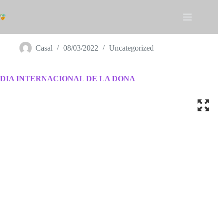
Omet
al
contingut
DIA INTERNACIONAL DE LA DONA
Casal
08/03/2022
Uncategorized
DIA INTERNACIONAL DE LA DONA