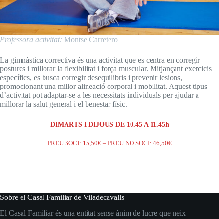
Professora activitat:
Montse Carretero
La gimnàstica correctiva és una activitat que es centra en corregir
postures i millorar la flexibilitat i força muscular. Mitjançant exercicis
específics, es busca corregir desequilibris i prevenir lesions,
promocionant una millor alineació corporal i mobilitat. Aquest tipus
d’activitat pot adaptar-se a les necessitats individuals per ajudar a
millorar la salut general i el benestar físic.
DIMARTS I DIJOUS DE 10.45 A 11.45h
PREU SOCI: 15,50€ – PREU NO SOCI: 46,50€
Sobre el Casal Familiar de Viladecavalls
El Casal Familiar és una entitat sense ànim de lucre que neix