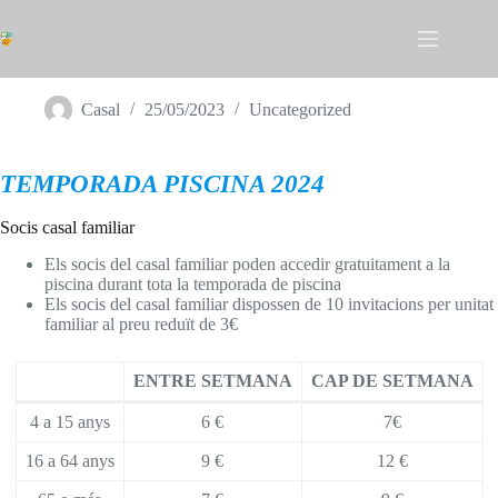
Omet
al
contingut
240610 PISCINA 2024 – PREUS
Casal
25/05/2023
Uncategorized
TEMPORADA PISCINA 2024
Socis casal familiar
Els socis del casal familiar poden accedir gratuitament a la
piscina durant tota la temporada de piscina
Els socis del casal familiar dispossen de 10 invitacions per unitat
familiar al preu reduït de 3€
ENTRE SETMANA
CAP DE SETMANA
4 a 15 anys
6 €
7€
16 a 64 anys
9 €
12 €