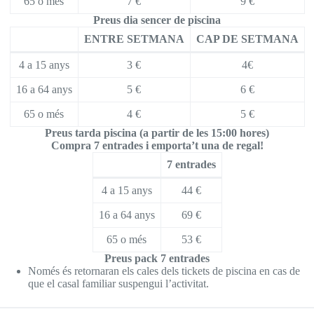
65 o més
7 €
9 €
Preus dia sencer de piscina
ENTRE SETMANA
CAP DE SETMANA
4 a 15 anys
3 €
4€
16 a 64 anys
5 €
6 €
65 o més
4 €
5 €
Preus tarda piscina (a partir de les 15:00 hores)
Compra 7 entrades i emporta’t una de regal!
7 entrades
4 a 15 anys
44 €
16 a 64 anys
69 €
65 o més
53 €
Preus pack 7 entrades
Només és retornaran els cales dels tickets de piscina en cas de
que el casal familiar suspengui l’activitat.