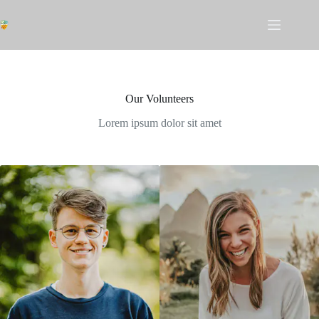
Omet
al
contingut
Our Volunteers
Lorem ipsum dolor sit amet