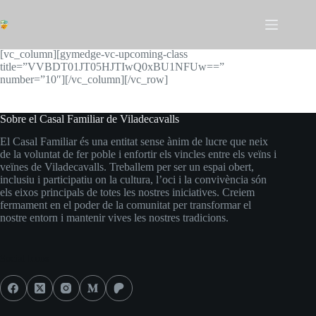
Omet
al
contingut
[vc_row full_width=”stretch_row_content_no_spaces”]
[vc_column][gymedge-vc-upcoming-class
title=”VVBDT01JT05HJTIwQ0xBU1NFUw==”
number=”10″][/vc_column][/vc_row]
Sobre el Casal Familiar de Viladecavalls
El Casal Familiar és una entitat sense ànim de lucre que neix
de la voluntat de fer poble i enfortir els vincles entre els veïns i
veïnes de Viladecavalls. Treballem per ser un espai obert,
inclusiu i participatiu on la cultura, l’oci i la convivència són
els eixos principals de totes les nostres iniciatives. Creiem
fermament en el poder de la comunitat per transformar el
nostre entorn i mantenir vives les nostres tradicions.
Social Icons