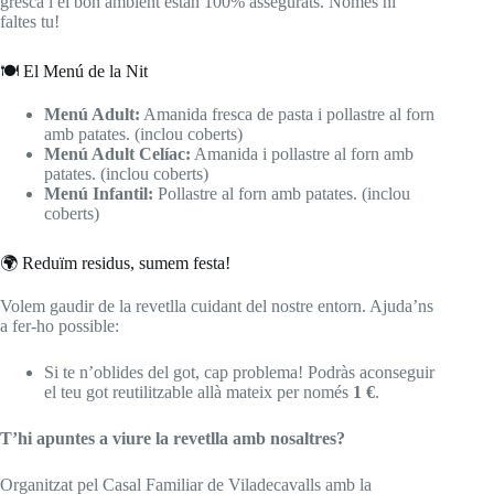
gresca i el bon ambient estan 100% assegurats. Només hi
faltes tu!
🍽️ El Menú de la Nit
Menú Adult:
Amanida fresca de pasta i pollastre al forn
amb patates. (inclou coberts)
Menú Adult Celíac:
Amanida i pollastre al forn amb
patates. (inclou coberts)
Menú Infantil:
Pollastre al forn amb patates. (inclou
coberts)
🌍 Reduïm residus, sumem festa!
Volem gaudir de la revetlla cuidant del nostre entorn. Ajuda’ns
a fer-ho possible:
Si te n’oblides del got, cap problema! Podràs aconseguir
el teu got reutilitzable allà mateix per només
1 €
.
T’hi apuntes a viure la revetlla amb nosaltres?
Organitzat pel Casal Familiar de Viladecavalls amb la