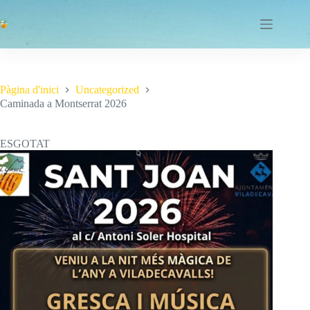
Omet
al
contingut
Pàgina d'inici
Uncategorized
Caminada a Montserrat 2026
ESGOTAT