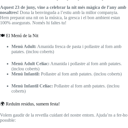
Aquest 23 de juny, vine a celebrar la nit més màgica de l’any amb
nosaltres!
Dona la benvinguda a l’estiu amb la millor companyia.
Hem preparat una nit on la música, la gresca i el bon ambient estan
100% assegurats. Només hi faltes tu!
🍽️ El Menú de la Nit
Menú Adult:
Amanida fresca de pasta i pollastre al forn amb
patates. (inclou coberts)
Menú Adult Celíac:
Amanida i pollastre al forn amb patates.
(inclou coberts)
Menú Infantil:
Pollastre al forn amb patates. (inclou coberts)
Menú Infantil Celíac:
Pollastre al forn amb patates. (inclou
coberts)
🌍 Reduïm residus, sumem festa!
Volem gaudir de la revetlla cuidant del nostre entorn. Ajuda’ns a fer-ho
possible: