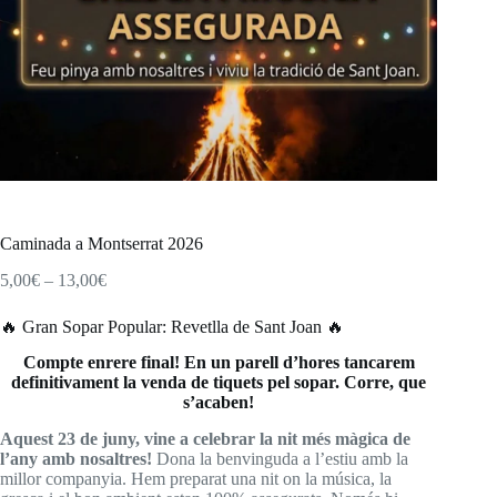
Caminada a Montserrat 2026
Interval
5,00
€
–
13,00
€
de
preus:
🔥 Gran Sopar Popular: Revetlla de Sant Joan 🔥
5,00€
a
Compte enrere final! En un parell d’hores tancarem
13,00€
definitivament la venda de tiquets pel sopar. Corre, que
s’acaben!
Aquest 23 de juny, vine a celebrar la nit més màgica de
l’any amb nosaltres!
Dona la benvinguda a l’estiu amb la
millor companyia. Hem preparat una nit on la música, la