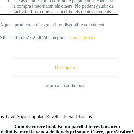
En cas de no estar al corrent de pagament és cancel·lar
la compra i retornaran els diners. No podent gaudir de
l’activitat fins a que és cancel·lin els deutes pendents.
Aquest producte està esgotat i no disponible actualment.
SKU:
20260623-250624
Categoria:
Uncategorized
Descripció
Informació addicional
🔥 Gran Sopar Popular: Revetlla de Sant Joan 🔥
Compte enrere final! En un parell d’hores tancarem
definitivament la venda de tiquets pel sopar. Corre, que s’acaben!