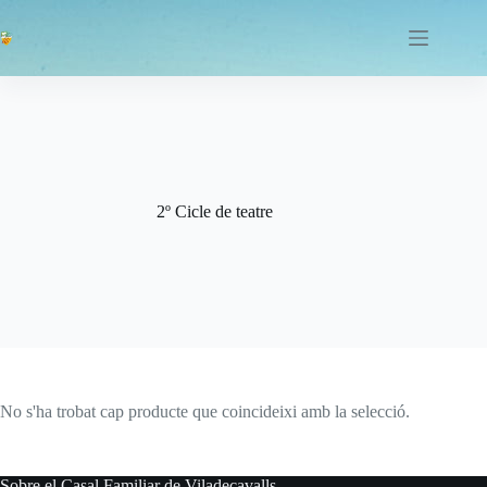
Omet
al
contingut
2º Cicle de teatre
No s'ha trobat cap producte que coincideixi amb la selecció.
Sobre el Casal Familiar de Viladecavalls