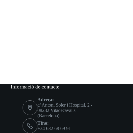
Informació de contacte
Adreça:
c/ Antoni Soler i Hospital, 2 -
08232 Viladecavalls
(Barcelona)
Tfno:
+34 682 68 69 91