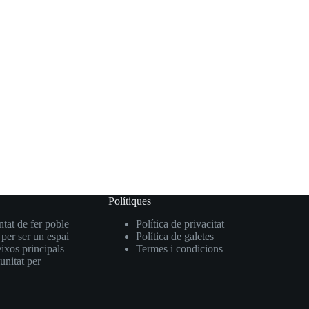
Polítiques
ntat de fer poble
Política de privacitat
 per ser un espai
Política de galetes
eixos principals
Termes i condicions
unitat per