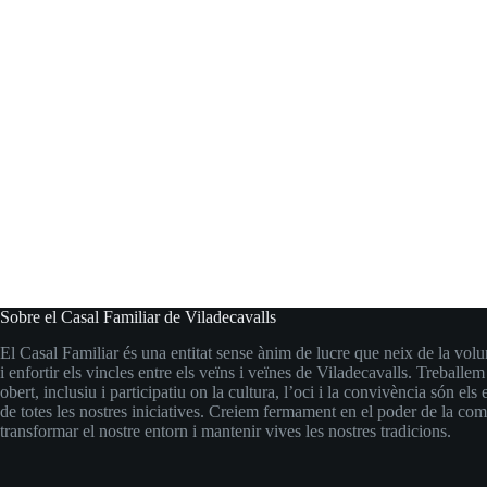
Sobre el Casal Familiar de Viladecavalls
El Casal Familiar és una entitat sense ànim de lucre que neix de la volu
i enfortir els vincles entre els veïns i veïnes de Viladecavalls. Treballem
obert, inclusiu i participatiu on la cultura, l’oci i la convivència són els 
de totes les nostres iniciatives. Creiem fermament en el poder de la com
transformar el nostre entorn i mantenir vives les nostres tradicions.