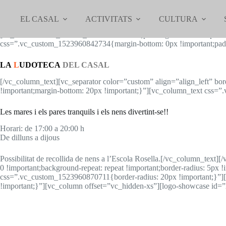
Omet
al
EL CASAL
ACTIVITATS
CULTURA
contingut
[vc_row css=”.vc_custom_1522858673584{padding-bottom: 100px !imp
css=”.vc_custom_1523960842734{margin-bottom: 0px !important;padd
LA
L
UDOTECA
DEL CASAL
[/vc_column_text][vc_separator color=”custom” align=”align_left”
!important;margin-bottom: 20px !important;}”][vc_column_text css=”
Les mares i els pares tranquils i els nens divertint-se!!
Horari: de 17:00 a 20:00 h
De dilluns a dijous
Possibilitat de recollida de nens a l’Escola Rosella.[/vc_column_t
0 !important;background-repeat: repeat !important;border-radius: 5px
css=”.vc_custom_1523960870711{border-radius: 20px !important;}”]
!important;}”][vc_column offset=”vc_hidden-xs”][logo-showcase id=