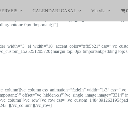
SERVEIS
CALENDARI CASAL
Viu vila
0
ortant;border-radius: 4px !important;}”][vc_column width=”2/3″][v
ing-bottom: 0px !important;}”]
 border_width=”3″ el_width=”10″ accent_color=”#fb5b21″ css=”.vc_c
.vc_custom_1525251205720{margin-top: 0px !important;padding-top: 0
ext][/vc_column][vc_column css_animation=”fadeIn” width=”1/3″ css=”
 !important;}” offset=”vc_hidden-xs”][vc_single_image image=”3314″ i
[/vc_column][/vc_row][vc_row css=”.vc_custom_1484891263195{paddi
”243″][/vc_column][/vc_row]