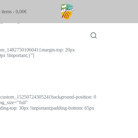
 items
0,00€
c_column_text
ustom_1482750106041{margin-top: 20px
px !important;}”]
.vc_custom_1525072430524{background-position: 0
mg_size=”full”
ng-top: 30px !important;padding-bottom: 65px