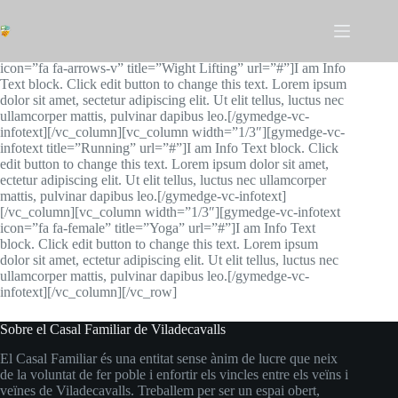
Omet
al
contingut
[vc_row][vc_column width=”1/3″][gymedge-vc-infotext
icon=”fa fa-arrows-v” title=”Wight Lifting” url=”#”]I am Info
Text block. Click edit button to change this text. Lorem ipsum
dolor sit amet, sectetur adipiscing elit. Ut elit tellus, luctus nec
ullamcorper mattis, pulvinar dapibus leo.[/gymedge-vc-
infotext][/vc_column][vc_column width=”1/3″][gymedge-vc-
infotext title=”Running” url=”#”]I am Info Text block. Click
edit button to change this text. Lorem ipsum dolor sit amet,
ectetur adipiscing elit. Ut elit tellus, luctus nec ullamcorper
mattis, pulvinar dapibus leo.[/gymedge-vc-infotext]
[/vc_column][vc_column width=”1/3″][gymedge-vc-infotext
icon=”fa fa-female” title=”Yoga” url=”#”]I am Info Text
block. Click edit button to change this text. Lorem ipsum
dolor sit amet, ectetur adipiscing elit. Ut elit tellus, luctus nec
ullamcorper mattis, pulvinar dapibus leo.[/gymedge-vc-
infotext][/vc_column][/vc_row]
Sobre el Casal Familiar de Viladecavalls
El Casal Familiar és una entitat sense ànim de lucre que neix
de la voluntat de fer poble i enfortir els vincles entre els veïns i
veïnes de Viladecavalls. Treballem per ser un espai obert,