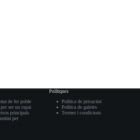
Polítiques
ntat de fer poble
Política de privacitat
 per ser un espai
Política de galetes
eixos principals
Termes i condicions
unitat per