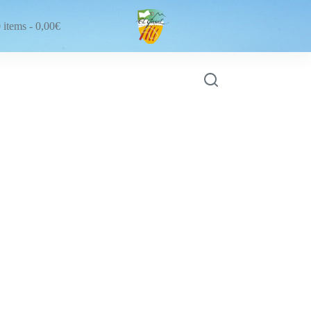
 items
0,00€