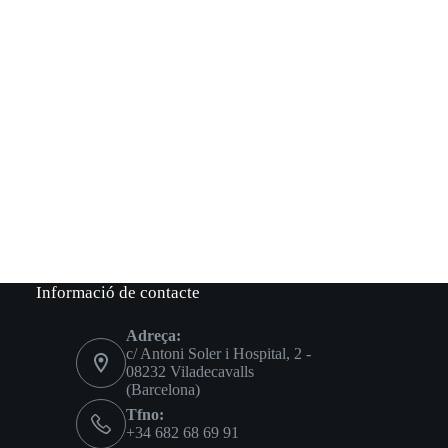
Informació de contacte
Adreça:
c/ Antoni Soler i Hospital, 2 -
08232 Viladecavalls
(Barcelona)
Tfno:
+34 682 68 69 91