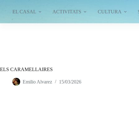
Omet
al
EL CASAL
ACTIVITATS
CULTURA
contingut
ELS CARAMELLAIRES
Emilio Alvarez
15/03/2026