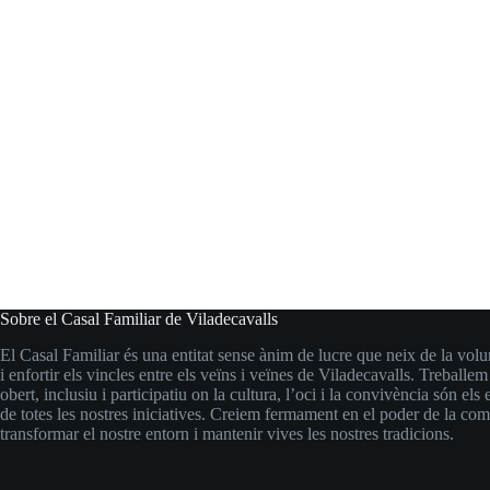
Sobre el Casal Familiar de Viladecavalls
El Casal Familiar és una entitat sense ànim de lucre que neix de la volu
i enfortir els vincles entre els veïns i veïnes de Viladecavalls. Treballem
obert, inclusiu i participatiu on la cultura, l’oci i la convivència són els 
de totes les nostres iniciatives. Creiem fermament en el poder de la com
transformar el nostre entorn i mantenir vives les nostres tradicions.