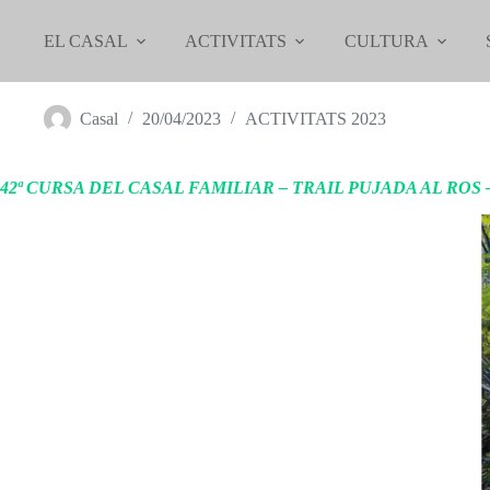
Omet
al
EL CASAL
ACTIVITATS
CULTURA
contingut
0514 CURSA TRAIL PUJADA AL ROS 2023
Casal
20/04/2023
ACTIVITATS 2023
42ª CURSA DEL CASAL FAMILIAR – TRAIL PUJADA AL ROS –