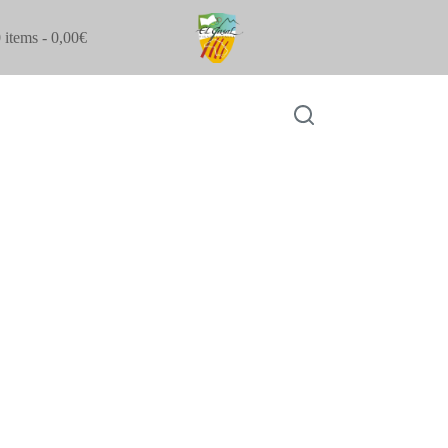
 items
0,00€