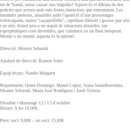
nit de Nadal, sense causar una tràgedia? Aquest és el dilema de dos
policies que actuen amb més bones intencions que enteniment. Les
mentides pietoses, amanides amb l’aparició d’uns personatges
extravagants, mares “caçapedòfils”, capellans filòsofs i gossos que són
i no són, donen peu a un seguit de situacions absurdes, tan
esperpèntiques com divertides, que culminen en un final inesperat.
Mentir o no mentir, aquesta és la qüestió.
Direcció: Montse Sebastià
Ajudant de direcció: Ramon Soler
Equip tècnic: Nando Margarit
Repartiment: Quim Domingo, Manel López, Anna Santaflorentina,
Montse Sebastià, Maria José Rodríguez i Jordi Torrens
Dissabte i diumenge 12 i 13 d’octubre
Horari: A les 19.00h.
Preu: soci: 9,00€ – no soci: 15,00€