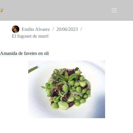
Omet
al
contingut
2022-07 Amanida de favetes en oli
Emilio Alvarez
20/06/2023
El fogonet de murri
Amanida de favetes en oli